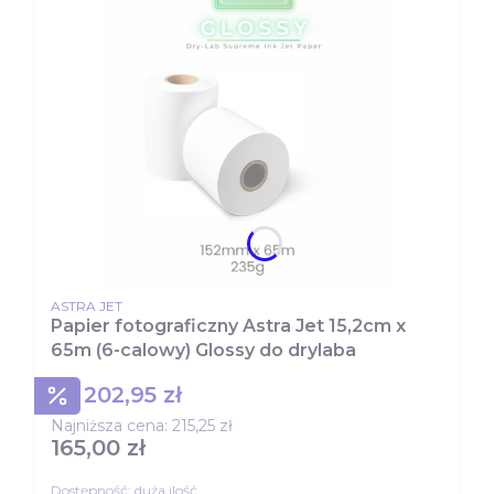
PRODUCENT
ASTRA JET
Papier fotograficzny Astra Jet 15,2cm x
65m (6-calowy) Glossy do drylaba
202,95 zł
Cena promocyjna
Najniższa cena:
215,25 zł
165,00 zł
Cena
Dostępność:
duża ilość