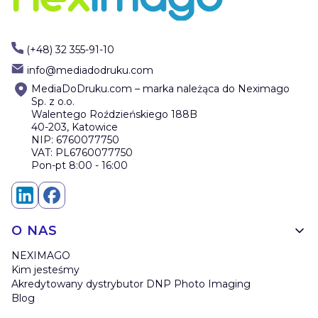
(+48) 32 355-91-10
info@mediadodruku.com
MediaDoDruku.com – marka należąca do Neximago
Sp. z o.o.
Walentego Roździeńskiego 188B
40-203, Katowice
NIP: 6760077750
VAT: PL6760077750
Pon-pt 8:00 - 16:00
Linki w stopce
O NAS
NEXIMAGO
Kim jesteśmy
Akredytowany dystrybutor DNP Photo Imaging
Blog