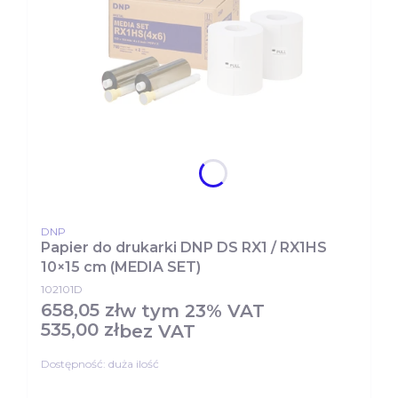
PRODUCENT
DNP
Papier do drukarki DNP DS RX1 / RX1HS
10×15 cm (MEDIA SET)
102101D
658,05 zł
Cena brutto
w tym
23%
VAT
535,00 zł
bez VAT
Cena netto
Dostępność:
duża ilość