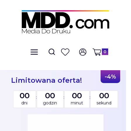
Produkty w kosz
Otwórz wyszukiwarkę
Szukaj
Menu
Ulubione
Zaloguj się
Koszyk
-4%
Limitowana oferta!
00
00
00
00
:
:
:
dni
godzin
minut
sekund