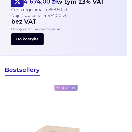
4 674,00 zł
Cena promocyjna brutto
w tym
23%
VAT
Cena regularna:
4 858,50 zł
Najniższa cena:
4 674,00 zł
bez VAT
Cena netto
Dostępność:
na wyczerpaniu
Do koszyka
Bestsellery
BESTSELLER