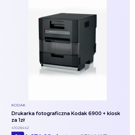
PRODUCENT
KODAK
Drukarka fotograficzna Kodak 6900 + kiosk
za 1zł
41026442