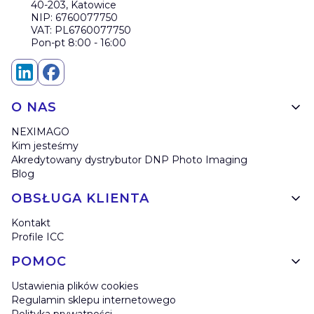
40-203, Katowice
NIP: 6760077750
VAT: PL6760077750
Pon-pt 8:00 - 16:00
Linki w stopce
O NAS
NEXIMAGO
Kim jesteśmy
Akredytowany dystrybutor DNP Photo Imaging
Blog
OBSŁUGA KLIENTA
Kontakt
Profile ICC
POMOC
Ustawienia plików cookies
Regulamin sklepu internetowego
Polityka prywatności