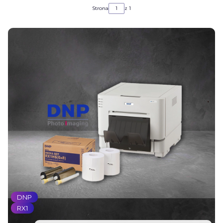
Strona
z 1
DNP
RX1