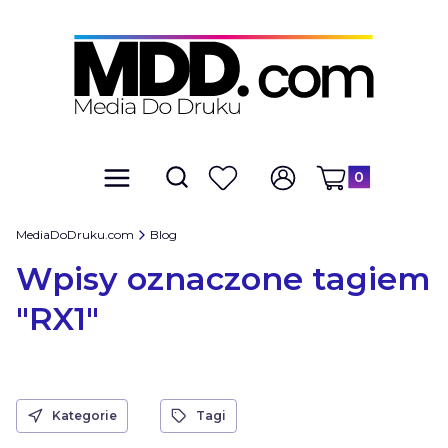
Produkty w kosz
Otwórz wyszukiwarkę
Szukaj
Menu
Ulubione
Zaloguj się
Koszyk
MediaDoDruku.com
Blog
Wpisy oznaczone tagiem
"RX1"
Kategorie
Tagi