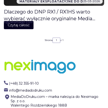
25-03-2026
MATERIAŁY EKSPLOATACYJNE DO D
Dlaczego do DNP RX1 / RX1HS warto
wybierać wyłącznie oryginalne Media
it@neximago.com
Sety DNP?
Czytaj całość
Strona
z 1
(+48) 32 355-91-10
info@mediadodruku.com
MediaDoDruku.com – marka należąca do Neximago
Sp. z o.o.
Walentego Roździeńskiego 188B