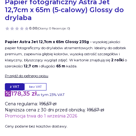
Papier fotograficzny Astra Jet
12,7cm x 65m (5-calowy) Glossy do
drylaba
0.00
(Oceny: 0 Recenzje: 0)
Papier Astra Jet 12,7cm x 65m Glossy 235g
– wysokiej jakości
papier fotograficzny do drylabów atramentowych. Idealny do odbitek
premium, zapewnia głębię kolorów, wysoką ostrość szczegółów i
klasyczny, błyszczący wygląd zdjęć. W kartonie znajdują się
2 rolki
o
szerokości
12,7 cm
i długości
65 m
każda.
Przejdź do pełnego opisu
z VAT
bez VAT
178,35 zł
w tym 23% VAT
w tym
23%
VAT
Cena regularna:
195,57 zł
Najniższa cena z 30 dni przed obniżką:
195,57 zł
Promocja trwa do 1 września 2026
Ceny podane bez kosztów dostawy.