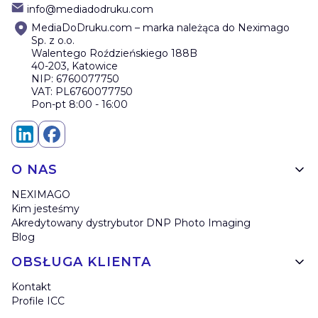
info@mediadodruku.com
MediaDoDruku.com – marka należąca do Neximago
Sp. z o.o.
Walentego Roździeńskiego 188B
40-203, Katowice
NIP: 6760077750
VAT: PL6760077750
Pon-pt 8:00 - 16:00
Linki w stopce
O NAS
NEXIMAGO
Kim jesteśmy
Akredytowany dystrybutor DNP Photo Imaging
Blog
OBSŁUGA KLIENTA
Kontakt
Profile ICC