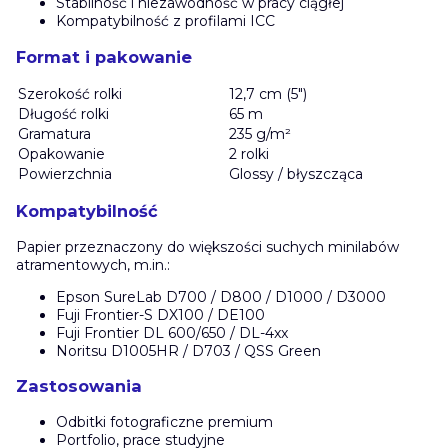
Stabilność i niezawodność w pracy ciągłej
Kompatybilność z profilami ICC
Format i pakowanie
Szerokość rolki
12,7 cm (5")
Długość rolki
65 m
Gramatura
235 g/m²
Opakowanie
2 rolki
Powierzchnia
Glossy / błyszcząca
Kompatybilność
Papier przeznaczony do większości suchych minilabów
atramentowych, m.in.:
Epson SureLab D700 / D800 / D1000 / D3000
Fuji Frontier-S DX100 / DE100
Fuji Frontier DL 600/650 / DL-4xx
Noritsu D1005HR / D703 / QSS Green
Zastosowania
Odbitki fotograficzne premium
Portfolio, prace studyjne