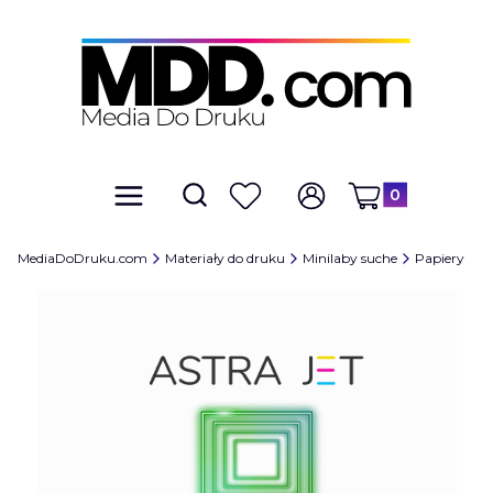
Produkty w kosz
Otwórz wyszukiwarkę
Szukaj
Menu
Ulubione
Zaloguj się
Koszyk
MediaDoDruku.com
Materiały do druku
Minilaby suche
Papiery